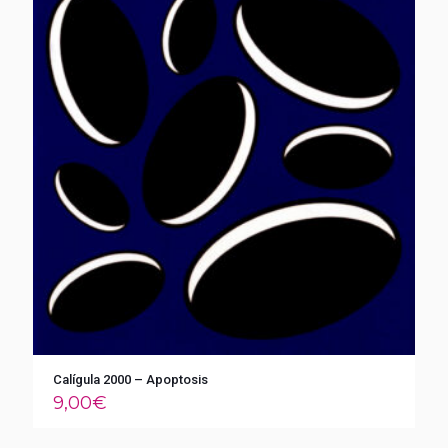
Calígula 2000 – Apoptosis
9,00
€