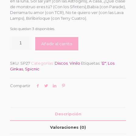
en la luna, Sol sal ya!!! (con las Astrogirls), A casa, ¿Qué clase
de monstruo eres tú? (Con los Sfinters),Babia (con Parade),
Derrama tu amor (con TCR), No te quiero ver (con las Lava
Lamps), Birlibirloque (con Terry Cuatro).
Solo quedan 3 disponibles
Añadir al carrito
SKU:
SP27
Categorías:
Discos
,
Vinilo
Etiquetas:
12"
,
Los
Ginkas
,
Spicnic
Compartir
Descripción
Valoraciones (0)