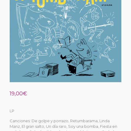
19,00
€
LP
Canciones: De golpe y porrazo, Retumbarama, Linda
Manz, El gran salto, Un día raro, Soy una bomba, Fiesta en