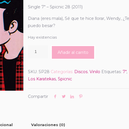
Single 7″ – Spicnic 28 (2011)
Diana (eres mala), Sé que te hice llorar, Wendy, ¿T
puedo besar?
Hay existencias
Añadir al carrito
SKU:
SP28
Categorías:
Discos
,
Vinilo
Etiquetas:
7"
,
Los Karatekas
,
Spicnic
Compartir
cional
Valoraciones (0)