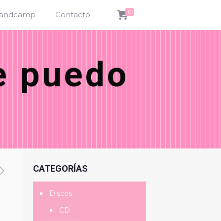
0
andcamp
Contacto
e puedo
CATEGORÍAS
Discos
CD