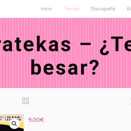
Inicio
Tienda
Discografía
B
ratekas – ¿T
besar?
9,00
€