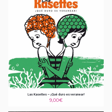
Las Kasettes – ¡Qué duro es veranear!
9,00
€