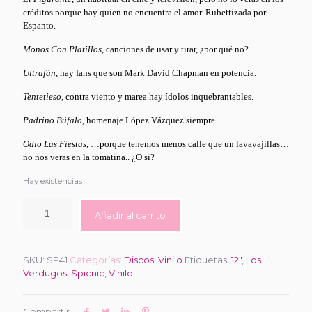
créditos porque hay quien no encuentra el amor. Rubettizada por
Espanto.
Monos Con Platillos
, canciones de usar y tirar, ¿por qué no?
Ultrafán
, hay fans que son Mark David Chapman en potencia.
Tentetieso
, contra viento y marea hay ídolos inquebrantables.
Padrino Búfalo
, homenaje López Vázquez siempre.
Odio Las Fiestas
, …porque tenemos menos calle que un lavavajillas…
no nos veras en la tomatina.. ¿O si?
Hay existencias
Añadir al carrito
SKU:
SP41
Categorías:
Discos
,
Vinilo
Etiquetas:
12"
,
Los
Verdugos
,
Spicnic
,
Vinilo
Compartir