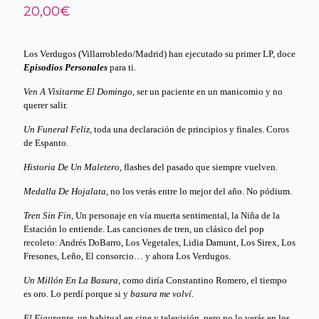
20,00
€
Los Verdugos (Villarrobledo/Madrid) han ejecutado su primer LP, doce
Episodios Personales
para ti.
Ven A Visitarme El Domingo
, ser un paciente en un manicomio y no
querer salir.
Un Funeral Feliz
, toda una declaración de principios y finales. Coros
de Espanto.
Historia De Un Maletero
, flashes del pasado que siempre vuelven.
Medalla De Hojalata
, no los verás entre lo mejor del año. No pódium.
Tren Sin Fin
, Un personaje en vía muerta sentimental, la Niña de la
Estación lo entiende.
Las canciones de tren, un clásico del pop
recoleto: Andrés DoBarro, Los Vegetales, Lidia Damunt, Los Sirex, Los
Fresones, Leño, El consorcio… y ahora Los Verdugos.
Un Millón En La Basura
, como diría Constantino Romero, el tiempo
es oro. Lo perdí porque si y
basura me volví
.
El Figurante
, un habitual en cine y televisión, pero no lo verás en los