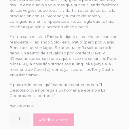
risa. En este nuevo single más que nunca. Siendo fanáticos
de Los Vegetales de toda la vida, han querido contar a la
producción con J.C.Moreno y su muro de sonido,
consiguiendo un rompepistas en toda regla que te hará
celebrar que aún la parca no viene a por ti.
Y en la cara b… Mari Trini ya lo dijo, y ellos le hacen canción
respuesta. «Hablando Sólo» es ‘El Patio’ (pero por Juanjo
Bona) de Los Verdugos. Se adentra en ‘la soledad de los
raros’, un asunto de actualidad por «Perfect Days» o
«Desconocidos», sólo que aquí, en vez de sonar Lou Reed
o los PSB, la obsesión rítmica son Killing Joke (vaya a la
memoria de Geordie), como ya hicieron los Terry Cuatro
en «Dispárame».
Y para redondear, gráficamente contamos con El
Descossío que nos regala un homenaje eterno a La
Codorniz en la portada.”
Hay existencias
Añadir al carrito