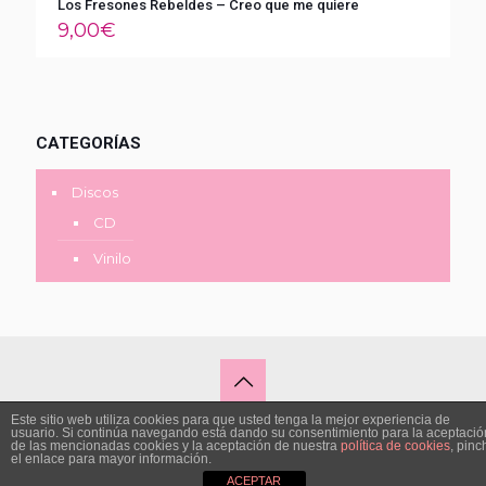
Los Fresones Rebeldes – Creo que me quiere
9,00
€
CATEGORÍAS
Discos
CD
Vinilo
Este sitio web utiliza cookies para que usted tenga la mejor experiencia de
Diseño y desarrollo por © ZOU STUDIO -
2026
usuario. Si continúa navegando está dando su consentimiento para la aceptació
de las mencionadas cookies y la aceptación de nuestra
política de cookies
, pinc
el enlace para mayor información.
ACEPTAR