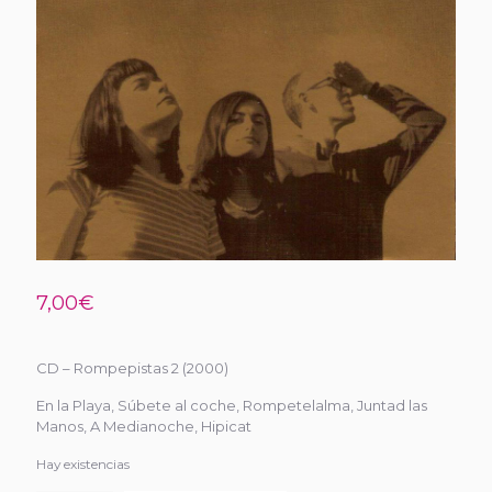
7,00
€
CD – Rompepistas 2 (2000)
En la Playa, Súbete al coche, Rompetelalma, Juntad las
Manos, A Medianoche, Hipicat
Hay existencias