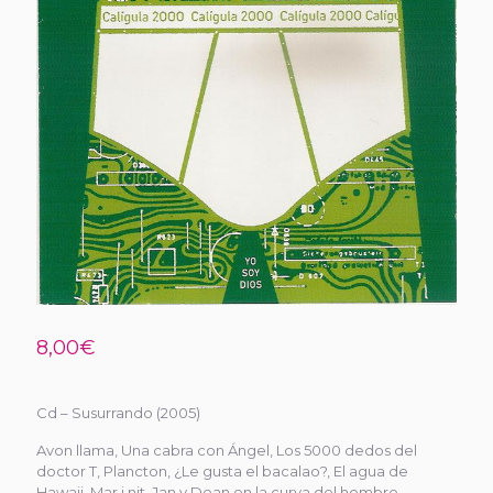
8,00
€
Cd – Susurrando (2005)
Avon llama, Una cabra con Ángel, Los 5000 dedos del
doctor T, Plancton, ¿Le gusta el bacalao?, El agua de
Hawaii, Mar i nit, Jan y Dean en la curva del hombre