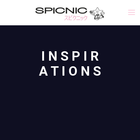
I N S P I R
A T I O N S