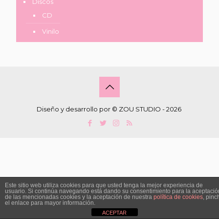
Discos
CD
Vinilo
Diseño y desarrollo por © ZOU STUDIO -
2026
Este sitio web utiliza cookies para que usted tenga la mejor experiencia de
usuario. Si continúa navegando está dando su consentimiento para la aceptació
de las mencionadas cookies y la aceptación de nuestra
política de cookies
, pinc
el enlace para mayor información.
ACEPTAR